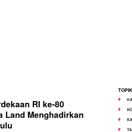
TOPI
KA
dekaan RI ke-80
K
a Land Menghadirkan
K
ulu
TA