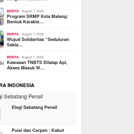
August 7, 2026
BERITA
Program SRMP Kota Malang:
Bentuk Karakte…
August 7, 2026
BERITA
Wujud Solidaritas “Seduluran
Sakla…
August 7, 2026
BERITA
Kawasan TNBTS Dilalap Api,
Akses Masuk W…
RA INDONESIA
1
Elegi Sebatang Pensil
Puisi dan Cerpen : Kabut