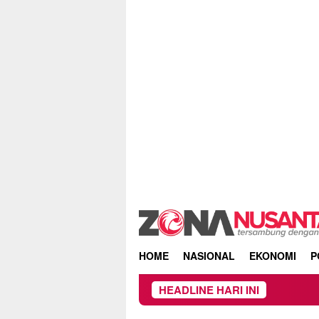
Skip
to
content
HOME
NASIONAL
EKONOMI
P
HEADLINE HARI INI
Owner Dupl