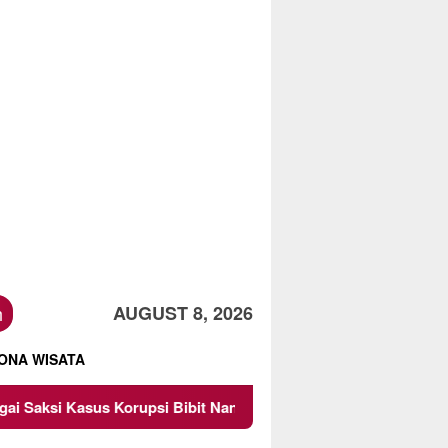
h
AUGUST 8, 2026
ONA WISATA
upsi Bibit Nanas Sulsel Rp 52,4 Miliar
Pemkot Malang 