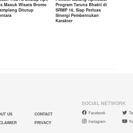
s Masuk Wisata Bromo
Program Taruna Bhakti di
Jemplang Ditutup
SRMP 16, Siap Perluas
ntara
Sinergi Pembentukan
Karakter
SOCIAL NETWORK
Facebook
Tw
OUT US
CONTACT
Instagram
Yo
CLAIMER
PRIVACY