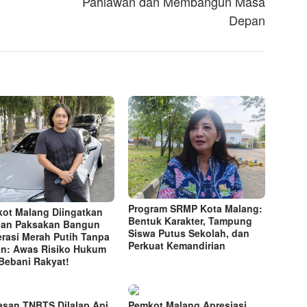
Pahlawan dan Membangun Masa
Depan
Program SRMP Kota Malang:
ot Malang Diingatkan
Bentuk Karakter, Tampung
an Paksakan Bangun
Siswa Putus Sekolah, dan
rasi Merah Putih Tanpa
Perkuat Kemandirian
n: Awas Risiko Hukum
Bebani Rakyat!
san TNBTS Dilalap Api,
Pemkot Malang Apresiasi