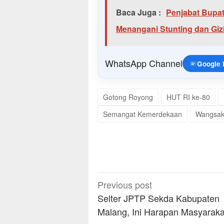
Baca Juga :
Penjabat Bupa
Menangani Stunting dan Giz
WhatsApp Channel
Google
Gotong Royong
HUT RI ke-80
Semangat Kemerdekaan
Wangsak
Post
Previous post
navigation
Selter JPTP Sekda Kabupaten
Malang, Ini Harapan Masyaraka