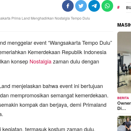
BU
MASI
nd menggelar event “Wangsakarta Tempo Dulu”
emeriahkan Kemerdekaan Republik Indonesia
ilkan konsep
Nostalgia
zaman dulu dengan
and menjelaskan bahwa event ini bertujuan
 dan mempromosikan semangat kemerdekaan.
BERITA
Owner
a semakin kompak dan berjaya, demi Primaland
Di…
a.
i kegiatan, termasuk kostum zaman dulu,