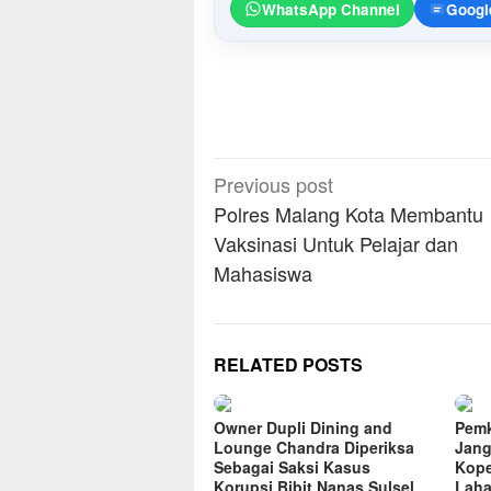
WhatsApp Channel
Googl
Post
Previous post
navigation
Polres Malang Kota Membantu
Vaksinasi Untuk Pelajar dan
Mahasiswa
RELATED POSTS
Owner Dupli Dining and
Pemk
Lounge Chandra Diperiksa
Jang
Sebagai Saksi Kasus
Kope
Korupsi Bibit Nanas Sulsel
Laha