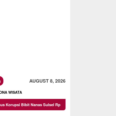
h
AUGUST 8, 2026
ONA WISATA
anas Sulsel Rp 52,4 Miliar
Pemkot Malang Diingatkan J