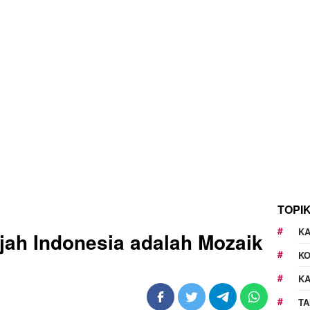
TOPI
KA
jah Indonesia adalah Mozaik
K
K
TA