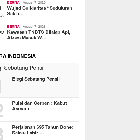
August 7, 2026
BERITA
Wujud Solidaritas “Seduluran
Sakla…
August 7, 2026
BERITA
Kawasan TNBTS Dilalap Api,
Akses Masuk W…
RA INDONESIA
1
Elegi Sebatang Pensil
2
Puisi dan Cerpen : Kabut
Asmara
3
Perjalanan 695 Tahun Bone:
Selalu Lahir …