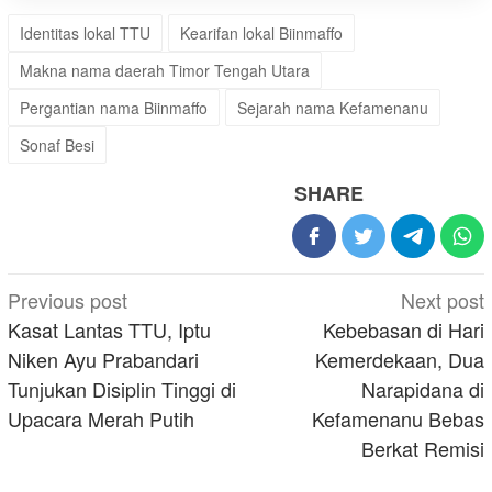
Identitas lokal TTU
Kearifan lokal Biinmaffo
Makna nama daerah Timor Tengah Utara
Pergantian nama Biinmaffo
Sejarah nama Kefamenanu
Sonaf Besi
SHARE
Post
Previous post
Next post
navigation
Kasat Lantas TTU, Iptu
Kebebasan di Hari
Niken Ayu Prabandari
Kemerdekaan, Dua
Tunjukan Disiplin Tinggi di
Narapidana di
Upacara Merah Putih
Kefamenanu Bebas
Berkat Remisi