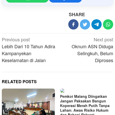
SHARE
Post
Previous post
Next post
navigation
Lebih Dari 10 Tahun Adira
Oknum ASN Diduga
Kampanyekan
Selingkuh, Belum
Keselamatan di Jalan
Diproses
RELATED POSTS
Pemkot Malang Diingatkan
Jangan Paksakan Bangun
Koperasi Merah Putih Tanpa
Lahan: Awas Risiko Hukum
dan Bebani Rakyat!