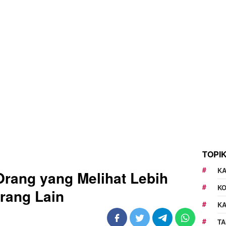
TOPI
KA
rang yang Melihat Lebih
K
Orang Lain
K
TA