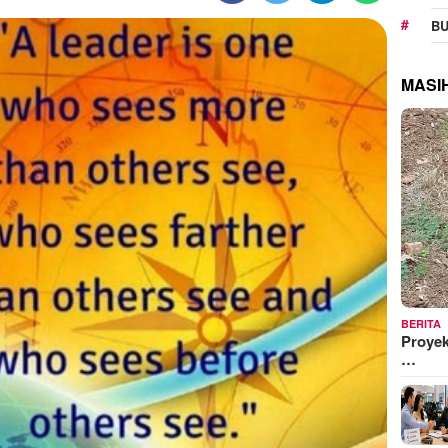
BU
MASI
BERITA
Proyek
…