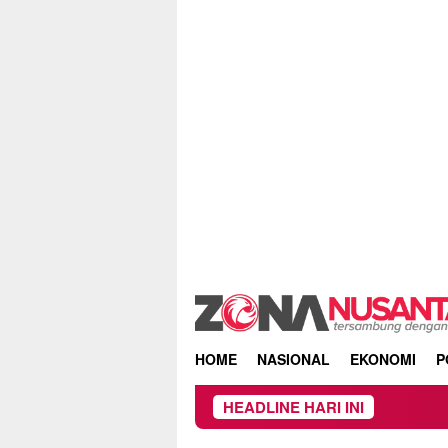
Skip
to
content
HOME
NASIONAL
EKONOMI
P
HEADLINE HARI INI
Proyek Irigasi di