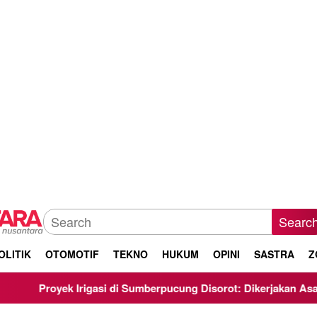
Searc
OLITIK
OTOMOTIF
TEKNO
HUKUM
OPINI
SASTRA
Z
 Sumberpucung Disorot: Dikerjakan Asal-Asalan, Minim Transpara