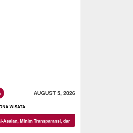
h
AUGUST 5, 2026
ONA WISATA
nsi, dan Abaikan K3
Mencari Titik Temu dalam Transaks