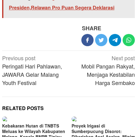
Presiden,Relawan Pro Puan Segera Deklarasi
SHARE
Post
Previous post
Next post
navigation
Peringati Hari Pahlawan,
Mobil Pangan Rakyat,
JAWARA Gelar Malang
Menjaga Kestabilan
Youth Festival
Harga Sembako
RELATED POSTS
Kebakaran Hutan di TNBTS
Proyek Irigasi di
Meluas ke Wilayah Kabupaten
Sumberpucung Disorot:
Malang, Kepala BNPB Tinjau
Dikerjakan Asal-Asalan, Minim