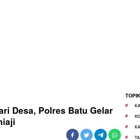
TOPI
KA
ri Desa, Polres Batu Gelar
K
iaji
K
TA