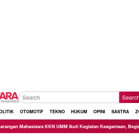
Searc
OLITIK
OTOMOTIF
TEKNO
HUKUM
OPINI
SASTRA
Z
asiswa KKN UMM Ikuti Kegiatan Keagamaan, Begini Respons P