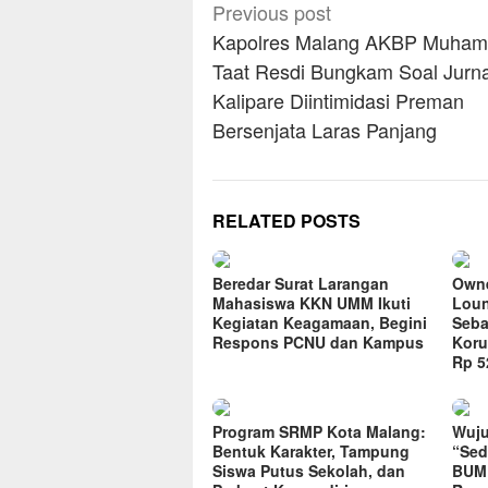
Post
Previous post
navigation
Kapolres Malang AKBP Muha
Taat Resdi Bungkam Soal Jurna
Kalipare Diintimidasi Preman
Bersenjata Laras Panjang
RELATED POSTS
Beredar Surat Larangan
Owne
Mahasiswa KKN UMM Ikuti
Loun
Kegiatan Keagamaan, Begini
Seba
Respons PCNU dan Kampus
Koru
Rp 52
Program SRMP Kota Malang:
Wuju
Bentuk Karakter, Tampung
“Sed
Siswa Putus Sekolah, dan
BUMD