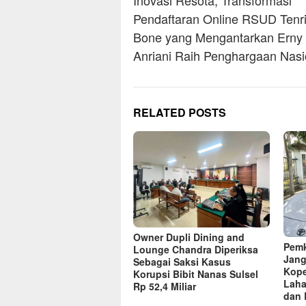
navigation
Inovasi Resota, Transformasi
Pendaftaran Online RSUD Tenr
Bone yang Mengantarkan Erny
Anriani Raih Penghargaan Nasi
RELATED POSTS
Owner Dupli Dining and
Pemk
Lounge Chandra Diperiksa
Jang
Sebagai Saksi Kasus
Kope
Korupsi Bibit Nanas Sulsel
Laha
Rp 52,4 Miliar
dan 