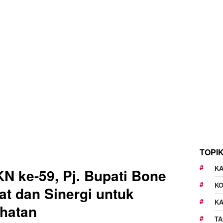
TOPI
KA
N ke-59, Pj. Bupati Bone
K
at dan Sinergi untuk
K
hatan
TA