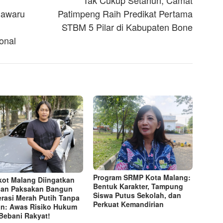
Tak Cukup Setahun, Camat
iawaru
Patimpeng Raih Predikat Pertama
STBM 5 Pilar di Kabupaten Bone
onal
Program SRMP Kota Malang:
ot Malang Diingatkan
Bentuk Karakter, Tampung
an Paksakan Bangun
Siswa Putus Sekolah, dan
rasi Merah Putih Tanpa
Perkuat Kemandirian
n: Awas Risiko Hukum
Bebani Rakyat!