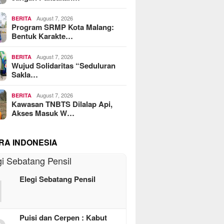
August 7, 2026
BERITA
Program SRMP Kota Malang:
Bentuk Karakte…
August 7, 2026
BERITA
Wujud Solidaritas “Seduluran
Sakla…
August 7, 2026
BERITA
Kawasan TNBTS Dilalap Api,
Akses Masuk W…
RA INDONESIA
1
Elegi Sebatang Pensil
Puisi dan Cerpen : Kabut