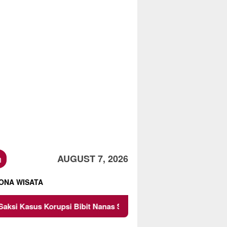
h
AUGUST 7, 2026
ONA WISATA
Bibit Nanas Sulsel Rp 52,4 Miliar
Pemkot Malang Diing