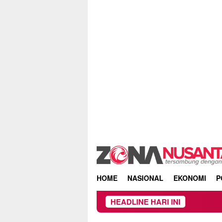
Skip
to
content
HOME
NASIONAL
EKONOMI
P
HEADLINE HARI INI
Owner Dupli Din