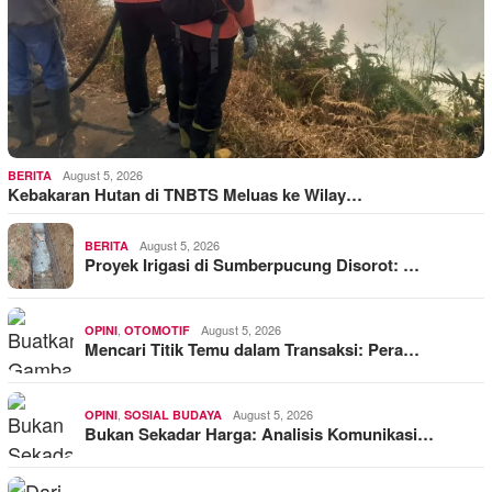
August 5, 2026
BERITA
Kebakaran Hutan di TNBTS Meluas ke Wilay…
August 5, 2026
BERITA
Proyek Irigasi di Sumberpucung Disorot: …
,
August 5, 2026
OPINI
OTOMOTIF
Mencari Titik Temu dalam Transaksi: Pera…
,
August 5, 2026
OPINI
SOSIAL BUDAYA
Bukan Sekadar Harga: Analisis Komunikasi…