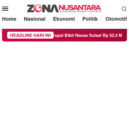
Mobile
Menu
Home
Nasional
Ekonomi
Politik
Otomotif
Kasus Korupsi Bibit Nanas Sulsel Rp 52,4 Miliar
HEADLINE HARI INI
Pemkot