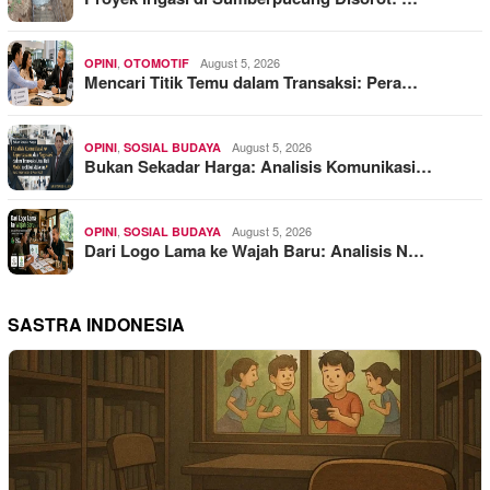
,
August 5, 2026
OPINI
OTOMOTIF
Mencari Titik Temu dalam Transaksi: Pera…
,
August 5, 2026
OPINI
SOSIAL BUDAYA
Bukan Sekadar Harga: Analisis Komunikasi…
,
August 5, 2026
OPINI
SOSIAL BUDAYA
Dari Logo Lama ke Wajah Baru: Analisis N…
SASTRA INDONESIA