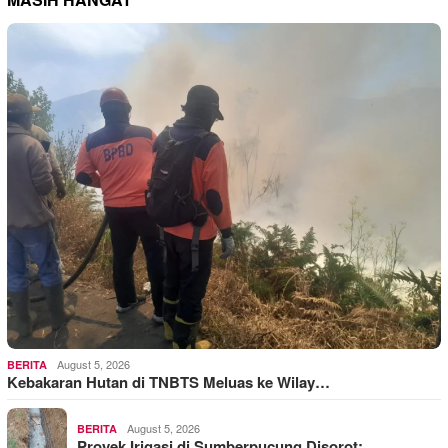
August 5, 2026
BERITA
Kebakaran Hutan di TNBTS Meluas ke Wilay…
August 5, 2026
BERITA
Proyek Irigasi di Sumberpucung Disorot: …