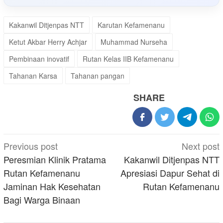
Kakanwil Ditjenpas NTT
Karutan Kefamenanu
Ketut Akbar Herry Achjar
Muhammad Nurseha
Pembinaan inovatif
Rutan Kelas IIB Kefamenanu
Tahanan Karsa
Tahanan pangan
SHARE
Post
Previous post
Next post
navigation
Peresmian Klinik Pratama
Kakanwil Ditjenpas NTT
Rutan Kefamenanu
Apresiasi Dapur Sehat di
Jaminan Hak Kesehatan
Rutan Kefamenanu
Bagi Warga Binaan