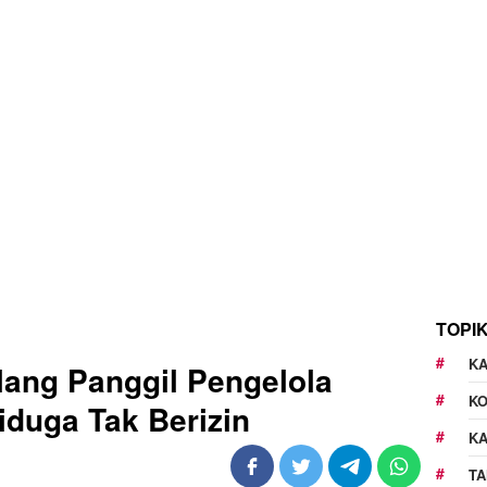
TOPI
KA
lang Panggil Pengelola
K
iduga Tak Berizin
K
TA