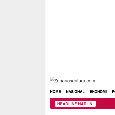
Skip
to
content
HOME
NASIONAL
EKONOMI
P
HEADLINE HARI INI
Owner 