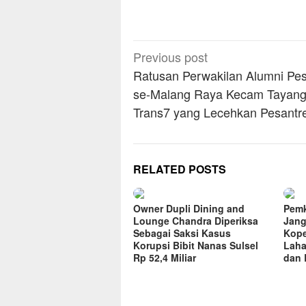
Post
Previous post
navigation
Ratusan Perwakilan Alumni Pe
se-Malang Raya Kecam Tayan
Trans7 yang Lecehkan Pesantr
RELATED POSTS
Owner Dupli Dining and
Pemk
Lounge Chandra Diperiksa
Jang
Sebagai Saksi Kasus
Kope
Korupsi Bibit Nanas Sulsel
Laha
Rp 52,4 Miliar
dan 