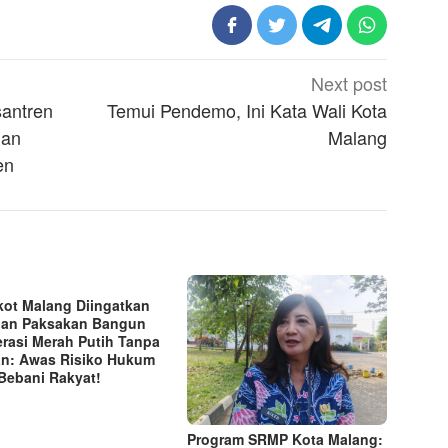
Next post
santren
Temui Pendemo, Ini Kata Wali Kota
gan
Malang
en
ot Malang Diingatkan
an Paksakan Bangun
rasi Merah Putih Tanpa
n: Awas Risiko Hukum
Bebani Rakyat!
Program SRMP Kota Malang: