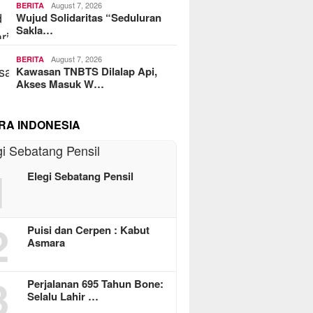
August 7, 2026
BERITA
Wujud Solidaritas “Seduluran
Sakla…
August 7, 2026
BERITA
Kawasan TNBTS Dilalap Api,
Akses Masuk W…
RA INDONESIA
1
Elegi Sebatang Pensil
2
Puisi dan Cerpen : Kabut
Asmara
3
Perjalanan 695 Tahun Bone:
Selalu Lahir …