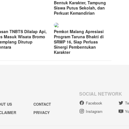
Bentuk Karakter, Tampung
Siswa Putus Sekolah, dan
Perkuat Kemandirian
san TNBTS Dilalap Api,
Pemkot Malang Apresiasi
s Masuk Wisata Bromo
Program Taruna Bhakti di
Jemplang Ditutup
SRMP 16, Siap Perluas
ntara
Sinergi Pembentukan
Karakter
SOCIAL NETWORK
Facebook
Tw
OUT US
CONTACT
Instagram
Yo
CLAIMER
PRIVACY