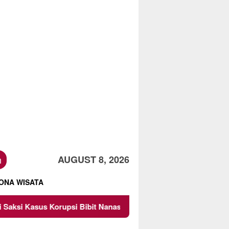
h
AUGUST 8, 2026
ONA WISATA
 Korupsi Bibit Nanas Sulsel Rp 52,4 Miliar
Pemkot Mal