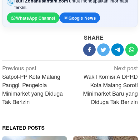
Ikuti Zonanusantara.com
untuk mendapatkan informasi
terkini.
WhatsApp Channel
Google News
SHARE
Post
Previous post
Next post
navigation
Satpol-PP Kota Malang
Wakil Komisi A DPRD
Panggil Pengelola
Kota Malang Soroti
Minimarket yang Diduga
Minimarket Baru yang
Tak Berizin
Diduga Tak Berizin
RELATED POSTS