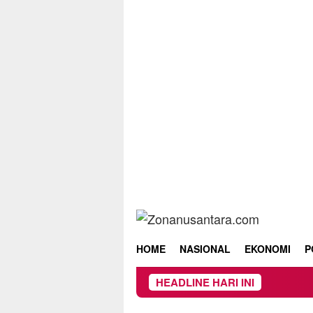
Skip
to
content
HOME
NASIONAL
EKONOMI
P
HEADLINE HARI INI
Owner