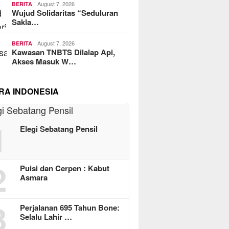
August 7, 2026
BERITA
Wujud Solidaritas “Seduluran
Sakla…
August 7, 2026
BERITA
Kawasan TNBTS Dilalap Api,
Akses Masuk W…
RA INDONESIA
1
Elegi Sebatang Pensil
2
Puisi dan Cerpen : Kabut
Asmara
3
Perjalanan 695 Tahun Bone:
Selalu Lahir …