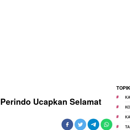
TOPI
KA
 Perindo Ucapkan Selamat
K
K
TA