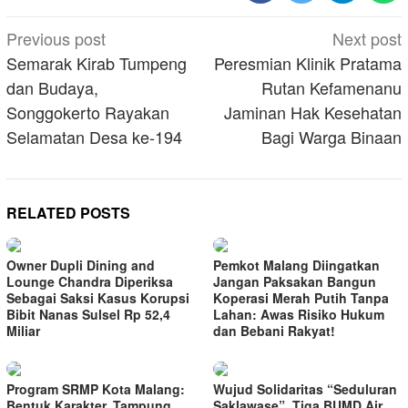
Post
Previous post
Next post
navigation
Semarak Kirab Tumpeng
Peresmian Klinik Pratama
dan Budaya,
Rutan Kefamenanu
Songgokerto Rayakan
Jaminan Hak Kesehatan
Selamatan Desa ke-194
Bagi Warga Binaan
RELATED POSTS
Owner Dupli Dining and
Pemkot Malang Diingatkan
Lounge Chandra Diperiksa
Jangan Paksakan Bangun
Sebagai Saksi Kasus Korupsi
Koperasi Merah Putih Tanpa
Bibit Nanas Sulsel Rp 52,4
Lahan: Awas Risiko Hukum
Miliar
dan Bebani Rakyat!
Program SRMP Kota Malang:
Wujud Solidaritas “Seduluran
Bentuk Karakter, Tampung
Saklawase”, Tiga BUMD Air