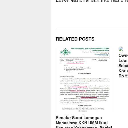
RELATED POSTS
Owne
Loun
Seba
Koru
Rp 52
Beredar Surat Larangan
Mahasiswa KKN UMM Ikuti
Kegiatan Keagamaan, Begini