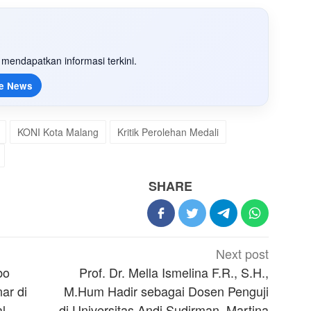
mendapatkan informasi terkini.
e News
KONI Kota Malang
Kritik Perolehan Medali
SHARE
Next post
bo
Prof. Dr. Mella Ismelina F.R., S.H.,
ar di
M.Hum Hadir sebagai Dosen Penguji
l
di Universitas Andi Sudirman, Martina