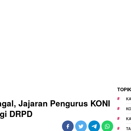
TOPI
KA
gal, Jajaran Pengurus KONI
K
ngi DRPD
K
TA