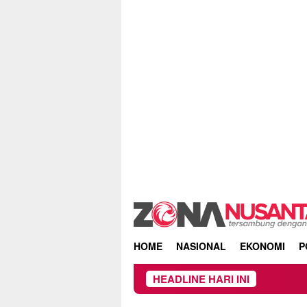
Skip
to
content
HOME
NASIONAL
EKONOMI
P
HEADLINE HARI INI
Beredar Surat L