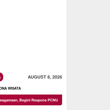
h
AUGUST 8, 2026
ONA WISATA
ni Respons PCNU dan Kampus
Owner Dupli Dining and Lo