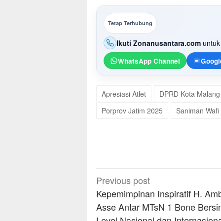
Tetap Terhubung
Ikuti Zonanusantara.com
untuk 
WhatsApp Channel
Googl
Apresiasi Atlet
DPRD Kota Malang
Porprov Jatim 2025
Saniman Wafi
Post
Previous post
navigation
Kepemimpinan Inspiratif H. Am
Asse Antar MTsN 1 Bone Bersin
Level Nasional dan Internasiona