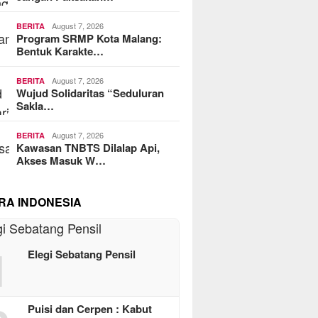
August 7, 2026
BERITA
Program SRMP Kota Malang:
Bentuk Karakte…
August 7, 2026
BERITA
Wujud Solidaritas “Seduluran
Sakla…
August 7, 2026
BERITA
Kawasan TNBTS Dilalap Api,
Akses Masuk W…
RA INDONESIA
1
Elegi Sebatang Pensil
Puisi dan Cerpen : Kabut