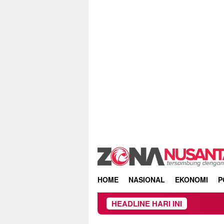
Skip
to
content
HOME
NASIONAL
EKONOMI
P
HEADLINE HARI INI
Owner Dupli Dining