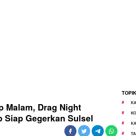
TOPI
KA
p Malam, Drag Night
K
 Siap Gegerkan Sulsel
K
TA