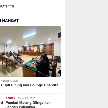
PATI TTU
H HANGAT
August 7, 2026
 Dupli Dining and Lounge Chandra
August 7, 2026
BERITA
Pemkot Malang Diingatkan
Jangan Paksakan…