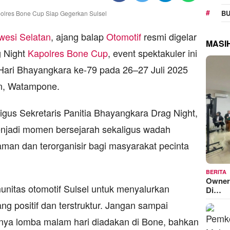
BU
wesi Selatan
, ajang balap
Otomotif
resmi digelar
MASI
g Night
Kapolres Bone Cup
, event spektakuler ini
ari Bhayangkara ke-79 pada 26–27 Juli 2025
an, Watampone.
gus Sekretaris Panitia Bhayangkara Drag Night,
enjadi momen bersejarah sekaligus wadah
aman dan terorganisir bagi masyarakat pecinta
BERITA
Owner
unitas otomotif Sulsel untuk menyalurkan
Di…
g positif dan terstruktur. Jangan sampai
linya lomba malam hari diadakan di Bone, bahkan