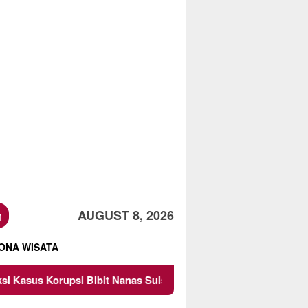
h
AUGUST 8, 2026
ONA WISATA
it Nanas Sulsel Rp 52,4 Miliar
Pemkot Malang Diingatk