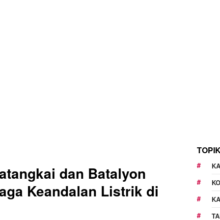
TOPI
KA
atangkai dan Batalyon
K
ga Keandalan Listrik di
K
TA