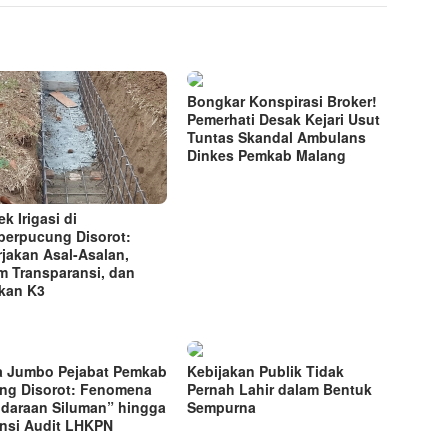
Bongkar Konspirasi Broker!
Pemerhati Desak Kejari Usut
Tuntas Skandal Ambulans
Dinkes Pemkab Malang
k Irigasi di
erpucung Disorot:
rjakan Asal-Asalan,
m Transparansi, dan
kan K3
a Jumbo Pejabat Pemkab
Kebijakan Publik Tidak
ng Disorot: Fenomena
Pernah Lahir dalam Bentuk
daraan Siluman” hingga
Sempurna
nsi Audit LHKPN