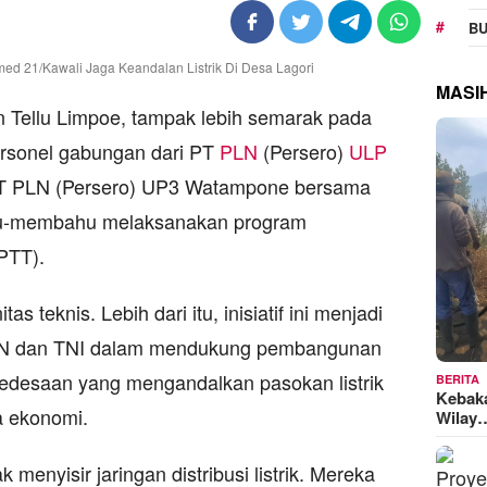
BU
MASI
Tellu Limpoe, tampak lebih semarak pada
ersonel gabungan dari PT
PLN
(Persero)
ULP
T PLN (Persero) UP3 Watampone bersama
hu-membahu melaksanakan program
PTT).
as teknis. Lebih dari itu, inisiatif ini menjadi
N dan TNI dalam mendukung pembangunan
pedesaan yang mengandalkan pasokan listrik
BERITA
Kebak
a ekonomi.
Wilay
menyisir jaringan distribusi listrik. Mereka