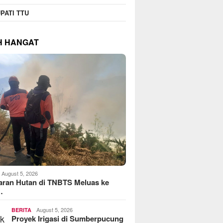
PATI TTU
H HANGAT
August 5, 2026
aran Hutan di TNBTS Meluas ke
…
August 5, 2026
BERITA
Proyek Irigasi di Sumberpucung