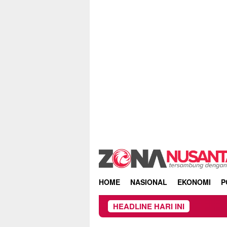
Skip
to
content
HOME
NASIONAL
EKONOMI
P
HEADLINE HARI INI
Kebak