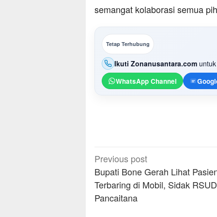
semangat kolaborasi semua piha
Tetap Terhubung
Ikuti Zonanusantara.com
untuk 
WhatsApp Channel
Googl
Post
Previous post
navigation
Bupati Bone Gerah Lihat Pasie
Terbaring di Mobil, Sidak RSU
Pancaitana