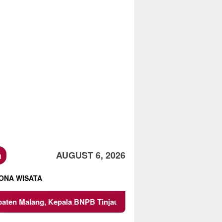
h
AUGUST 6, 2026
ONA WISATA
pala BNPB Tinjau Langsung Lokasi
Proyek Irigasi di S