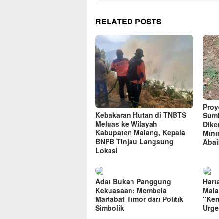
RELATED POSTS
Proye
Kebakaran Hutan di TNBTS
Sumb
Meluas ke Wilayah
Dike
Kabupaten Malang, Kepala
Mini
BNPB Tinjau Langsung
Abai
Lokasi
Adat Bukan Panggung
Hart
Kekuasaan: Membela
Mala
Martabat Timor dari Politik
“Ken
Simbolik
Urge