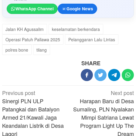
WhatsApp Channel
Google News
Jalan KH Agussalim
keselamatan berkendara
Operasi Patuh Pallawa 2025
Pelanggaran Lalu Lintas
polres bone
tilang
SHARE
Post
Previous post
Next post
navigation
Sinergi PLN ULP
Harapan Baru di Desa
Patangkai dan Batalyon
Sumaling, PLN Nyalakan
Armed 21/Kawali Jaga
Mimpi Satriana Lewat
Keandalan Listrik di Desa
Program Light Up The
Lagori
Dream