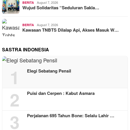
August 7, 2026
BERITA
Wujud Solidaritas “Seduluran Sakla…
August 7, 2026
BERITA
Kawasan TNBTS Dilalap Api, Akses Masuk W…
SASTRA INDONESIA
1
Elegi Sebatang Pensil
2
Puisi dan Cerpen : Kabut Asmara
3
Perjalanan 695 Tahun Bone: Selalu Lahir …