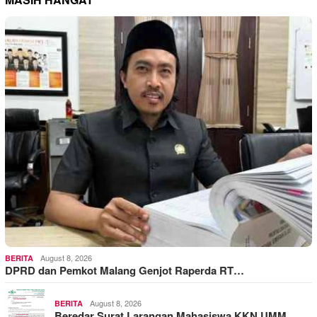
August 8, 2026
BERITA
DPRD dan Pemkot Malang Genjot Raperda RT…
August 8, 2026
BERITA
Beredar Surat Larangan Mahasiswa KKN UMM…