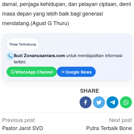
damai, penjaga kehidupan, dan pelayan ciptaan, demi
masa depan yang lebih baik bagi generasi
mendatang.(Agust G Thuru)
Tetap Terhubung
Ikuti Zonanusantara.com
untuk mendapatkan informasi
terkini.
WhatsApp Channel
Google News
SHARE
Post
Previous post
Next post
navigation
Pastor Jarot SVD
Putra Terbaik Bone