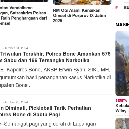
Manjakan Pelanggan,
RAT K
BU
Indosat Luncurkan IM3
Sejaht
G Alami Kenaikan
Platinum dengan Sentuhan
Kemen
t di Porprov IX Jatim
AI dalam Tiap Fiturnya
Model
MASI
Admin
October 31, 2024
A
Triwulan Terakhir, Polres Bone Amankan 576
 Sabu dan 196 Tersangka Narkotika
–Kapolres Bone, AKBP Erwin Syah, SIK., MH,
umumkan hasil penanganan kasus Narkotika di
upaten Bone
.
BERITA
Admin
October 26, 2024
A
Kebak
n Diminati, Pickleball Tarik Perhatian
Wilay
lres Bone di Sabtu Pagi
–Semangat pagi yang cerah di Lapangan