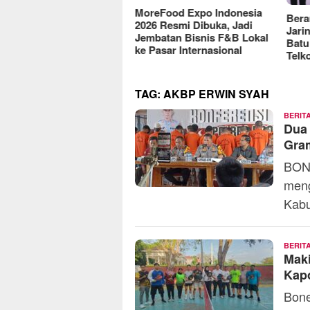
reFood Expo Indonesia
Berantas Vandalisme
RM O
6 Resmi Dibuka, Jadi
Jaringan, Satreskrim Polres
Omse
batan Bisnis F&B Lokal
Batu Raih Penghargaan dari
2025
Pasar Internasional
Telkomsel
TAG:
AKBP ERWIN SYAH
BERIT
Dua 
Gram
BONE
meng
Kab
BERIT
Maki
Kapo
Bone