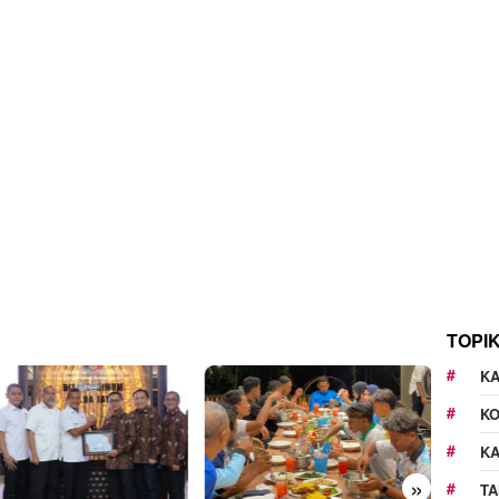
TOPI
KA
K
K
»
TA