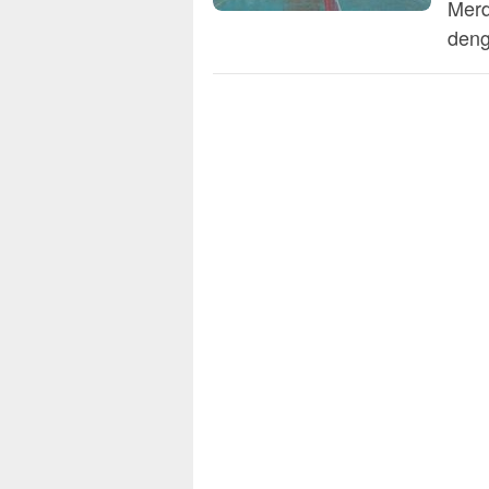
Merd
deng