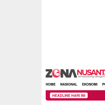
Skip
to
content
HOME
NASIONAL
EKONOMI
P
HEADLINE HARI INI