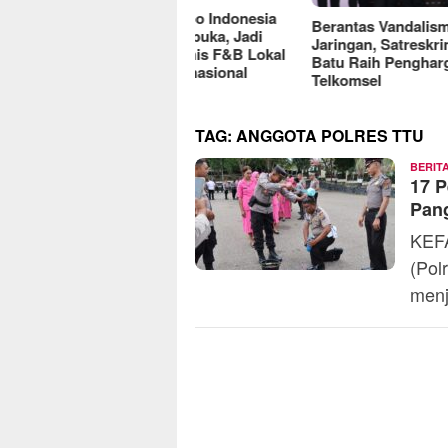
reFood Expo Indonesia
Berantas Vandalisme
RM O
6 Resmi Dibuka, Jadi
Jaringan, Satreskrim Polres
Omse
batan Bisnis F&B Lokal
Batu Raih Penghargaan dari
2025
Pasar Internasional
Telkomsel
TAG:
ANGGOTA POLRES TTU
BERIT
17 P
Pan
KEFA
(Pol
menj