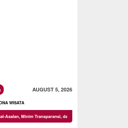
h
AUGUST 5, 2026
ONA WISATA
Minim Transparansi, dan Abaikan K3
Mencari Titik Temu