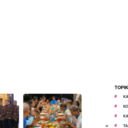
TOPI
KA
K
K
»
TA