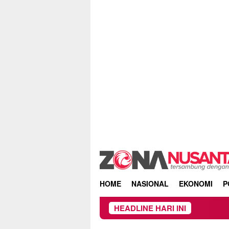
Skip
to
content
HOME
NASIONAL
EKONOMI
P
HEADLINE HARI INI
Pr