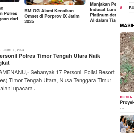
Manjakan Pelanggan,
RAT K
BU
Indosat Luncurkan IM3
Sejaht
G Alami Kenaikan
Platinum dengan Sentuhan
Kemen
t di Porprov IX Jatim
AI dalam Tiap Fiturnya
Model
MASI
Ali
June 30, 2024
A
ersonil Polres Timor Tengah Utara Naik
Kaba
gkat
MENANU,- Sebanyak 17 Personil Polisi Resort
res) Timor Tengah Utara, Nusa Tenggara Timur
alani upacara
.
BERITA
Proyek
…