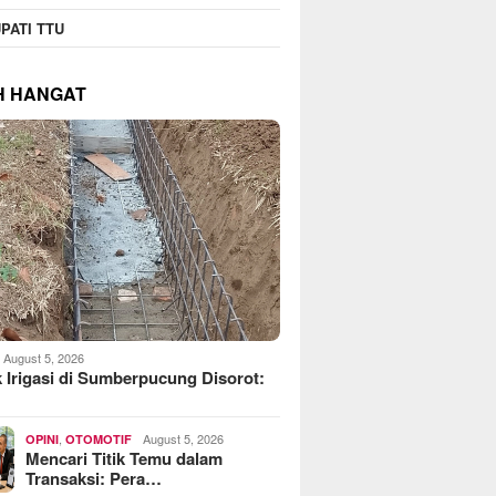
operasi Jasa Widyani
MoreFood Expo Indonesia
Beranta
PATI TTU
era Institut Perbanas,
2026 Resmi Dibuka, Jadi
Jaringa
kop Dorong Jadi Role
Jembatan Bisnis F&B Lokal
Batu Ra
 Koperasi Kampus
ke Pasar Internasional
Telkoms
H HANGAT
August 5, 2026
 Irigasi di Sumberpucung Disorot:
,
August 5, 2026
OPINI
OTOMOTIF
Mencari Titik Temu dalam
Transaksi: Pera…