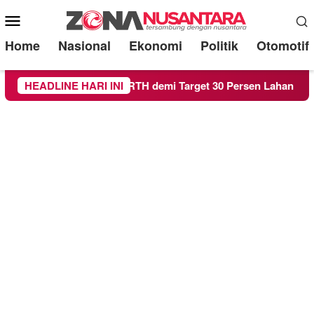
Mobile
Menu
Home
Nasional
Ekonomi
Politik
Otomotif
g Genjot Raperda RTH demi Target 30 Persen Lahan Hijau
HEADLINE HARI INI