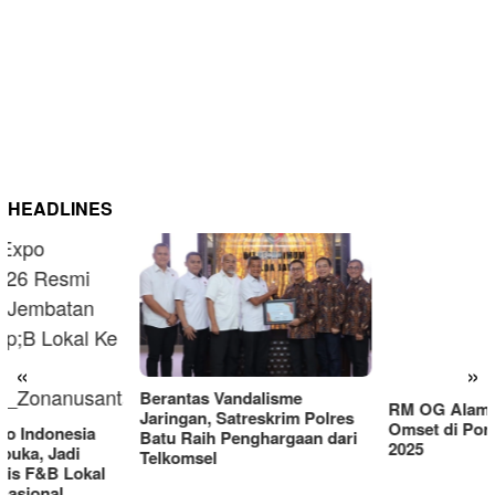
HEADLINES
RM OG Alami Kenaikan
Omset di Porprov IX Jatim
«
»
2025
Berantas Vandalisme
Jaringan, Satreskrim Polres
Batu Raih Penghargaan dari
Telkomsel