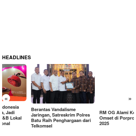
HEADLINES
RM OG Alami Kenaikan
«
»
Omset di Porprov IX Jatim
2025
Berantas Vandalisme
Jaringan, Satreskrim Polres
Batu Raih Penghargaan dari
Telkomsel