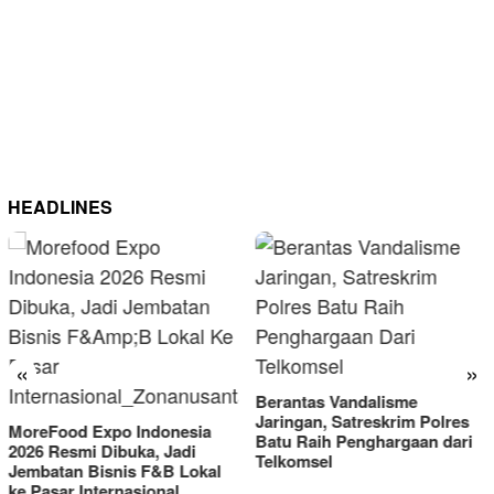
HEADLINES
«
»
Berantas Vandalisme
RM OG Alami Kenaika
Jaringan, Satreskrim Polres
Omset di Porprov IX J
esia
Batu Raih Penghargaan dari
2025
di
Telkomsel
Lokal