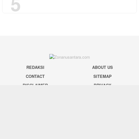
5
REDAKSI
ABOUT US
CONTACT
SITEMAP
DISCLAIMER
PRIVACY
SOCIAL NETWORK
Facebook
Twitter
Pinterest
Instagram
Youtube
Tiktok