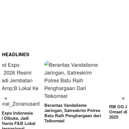
HEADLINES
RM OG Alami Kenaikan
Omset di Porprov IX Jatim
«
»
2025
Berantas Vandalisme
Jaringan, Satreskrim Polres
Batu Raih Penghargaan dari
Telkomsel