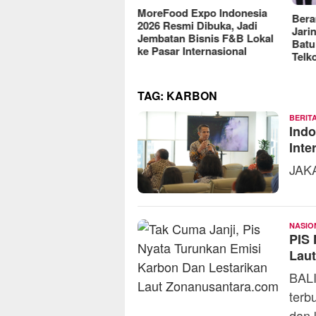
reFood Expo Indonesia
Berantas Vandalisme
RM O
6 Resmi Dibuka, Jadi
Jaringan, Satreskrim Polres
Omse
batan Bisnis F&B Lokal
Batu Raih Penghargaan dari
2025
Pasar Internasional
Telkomsel
TAG:
KARBON
BERIT
Ind
Inte
JAKA
NASIO
PIS 
Laut
BALI
terb
dan 