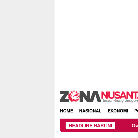
Skip
to
content
HOME
NASIONAL
EKONOMI
P
HEADLINE HARI INI
Owner Dupli Di