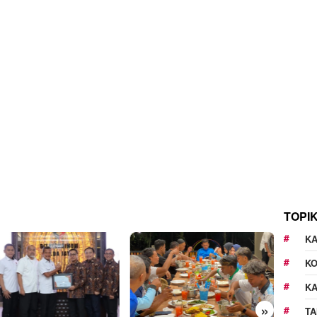
TOPI
KA
K
K
»
TA