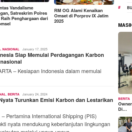
Manjakan Pelanggan,
RAT K
BU
Indosat Luncurkan IM3
Sejaht
G Alami Kenaikan
Platinum dengan Sentuhan
Kemen
t di Porprov IX Jatim
AI dalam Tiap Fiturnya
Model
MASI
,
Andi
January 17, 2025
A
NASIONAL
onesia Siap Memulai Perdagangan Karbon
Mardana
rnasional
RTA – Kesiapan Indonesia dalam memulai
,
Andi
January 24, 2024
NAL
BERITA
Nyata Turunkan Emisi Karbon dan Lestarikan
BERITA
Mardana
Owner
Di…
 – Pertamina International Shipping (PIS)
ukti nyata mendukung keberlanjutan lingkungan
kelautan melalui upaya-upaya