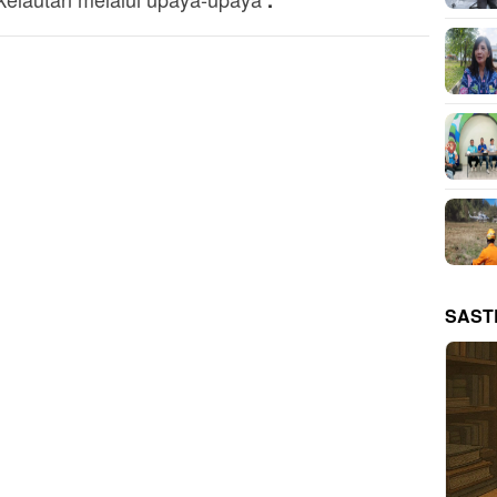
.
SAST