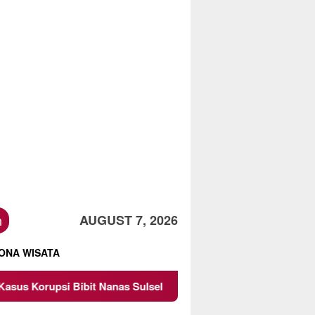
h
AUGUST 7, 2026
ONA WISATA
Bibit Nanas Sulsel Rp 52,4 Miliar
Pemkot Malang Diing