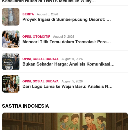
Kebakaran Hutan di TNBTS Meluas ke Wilay…
August 5, 2026
BERITA
Proyek Irigasi di Sumberpucung Disorot: …
,
August 5, 2026
OPINI
OTOMOTIF
Mencari Titik Temu dalam Transaksi: Pera…
,
August 5, 2026
OPINI
SOSIAL BUDAYA
Bukan Sekadar Harga: Analisis Komunikasi…
,
August 5, 2026
OPINI
SOSIAL BUDAYA
Dari Logo Lama ke Wajah Baru: Analisis N…
SASTRA INDONESIA