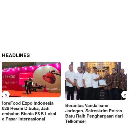
HEADLINES
«
»
Berantas Vandalisme
RM OG Alami Kenaikan
Jaringan, Satreskrim Polres
Omset di Porprov IX Jatim
Batu Raih Penghargaan dari
2025
Telkomsel