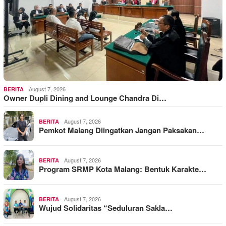
August 7, 2026
BERITA
Owner Dupli Dining and Lounge Chandra Di…
August 7, 2026
BERITA
Pemkot Malang Diingatkan Jangan Paksakan…
August 7, 2026
BERITA
Program SRMP Kota Malang: Bentuk Karakte…
August 7, 2026
BERITA
Wujud Solidaritas “Seduluran Sakla…