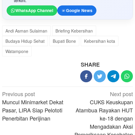
terkini.
WhatsApp Channel
Google News
Andi Asman Sulaiman
Briefing Kebersihan
Budaya Hidup Sehat
Bupati Bone
Kebersihan kota
Watampone
SHARE
Post
Previous post
Next post
navigation
Muncul Minimarket Dekat
CUKS Keuskupan
Pasar, LIRA Siap Pelototi
Atambua Rayakan HUT
Penerbitan Perijinan
ke-18 dengan
Mengadakan Aksi
Pemeriksaan Kesehatan