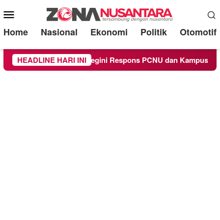
Mobile
Menu
Home
Nasional
Ekonomi
Politik
Otomotif
agamaan, Begini Respons PCNU dan Kampus
HEADLINE HARI INI
Owner Dupli