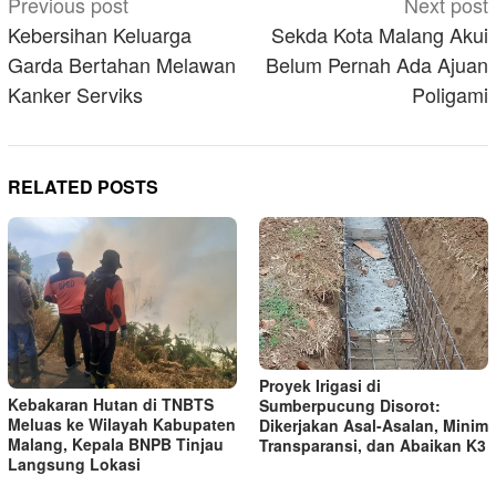
Post
Previous post
Next post
navigation
Kebersihan Keluarga
Sekda Kota Malang Akui
Garda Bertahan Melawan
Belum Pernah Ada Ajuan
Kanker Serviks
Poligami
RELATED POSTS
Proyek Irigasi di
Kebakaran Hutan di TNBTS
Sumberpucung Disorot:
Meluas ke Wilayah Kabupaten
Dikerjakan Asal-Asalan, Minim
Malang, Kepala BNPB Tinjau
Transparansi, dan Abaikan K3
Langsung Lokasi