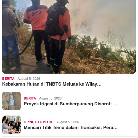
August 5, 2026
BERITA
Kebakaran Hutan di TNBTS Meluas ke Wilay…
August 5, 2026
BERITA
Proyek Irigasi di Sumberpucung Disorot: …
,
August 5, 2026
OPINI
OTOMOTIF
Mencari Titik Temu dalam Transaksi: Pera…