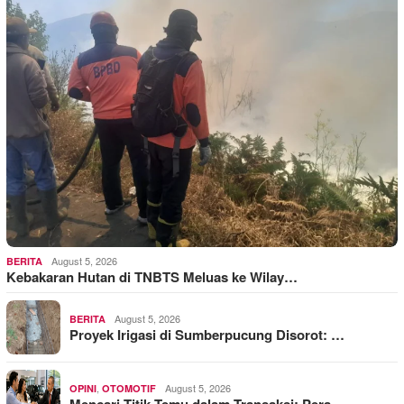
August 5, 2026
BERITA
Kebakaran Hutan di TNBTS Meluas ke Wilay…
August 5, 2026
BERITA
Proyek Irigasi di Sumberpucung Disorot: …
,
August 5, 2026
OPINI
OTOMOTIF
Mencari Titik Temu dalam Transaksi: Pera…