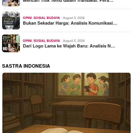
,
August 5, 2026
OPINI
SOSIAL BUDAYA
Bukan Sekadar Harga: Analisis Komunikasi…
,
August 5, 2026
OPINI
SOSIAL BUDAYA
Dari Logo Lama ke Wajah Baru: Analisis N…
SASTRA INDONESIA