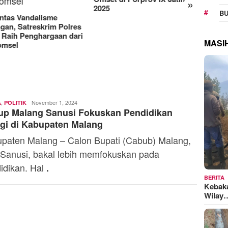
»
Manjakan Pelanggan,
RAT K
BU
Indosat Luncurkan IM3
Sejaht
Platinum dengan Sentuhan
Kemen
AI dalam Tiap Fiturnya
Model
MASI
,
Toski
November 1, 2024
A
POLITIK
up Malang Sanusi Fokuskan Pendidikan
Dermaleksana
gi di Kabupaten Malang
paten Malang – Calon Bupati (Cabub) Malang,
Sanusi, bakal lebih memfokuskan pada
idikan. Hal
.
BERITA
Kebak
Wilay