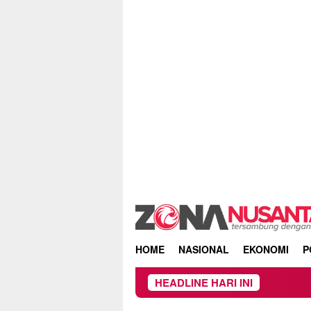
Skip
to
content
HOME
NASIONAL
EKONOMI
P
HEADLINE HARI INI