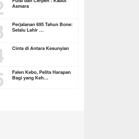
2
Puisi dan Cerpen : Kabut
Asmara
3
Perjalanan 695 Tahun Bone:
Selalu Lahir …
4
Cinta di Antara Kesunyian
5
Falen Kebo, Pelita Harapan
Bagi yang Keh…