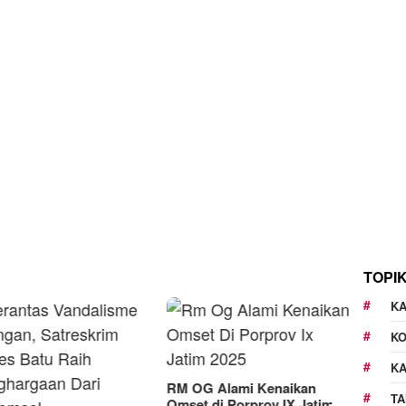
TOPI
KA
K
K
G Alami Kenaikan
TA
t di Porprov IX Jatim