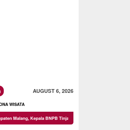
h
AUGUST 6, 2026
ONA WISATA
ang, Kepala BNPB Tinjau Langsung Lokasi
Proyek Iriga