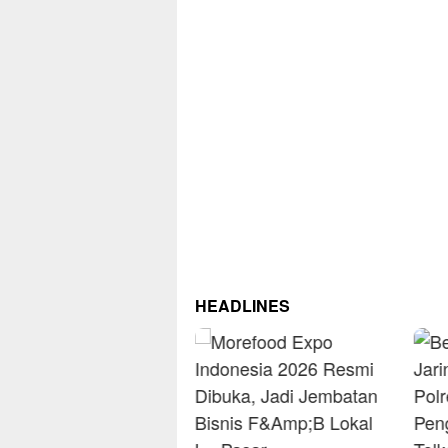
HEADLINES
RM O
Omse