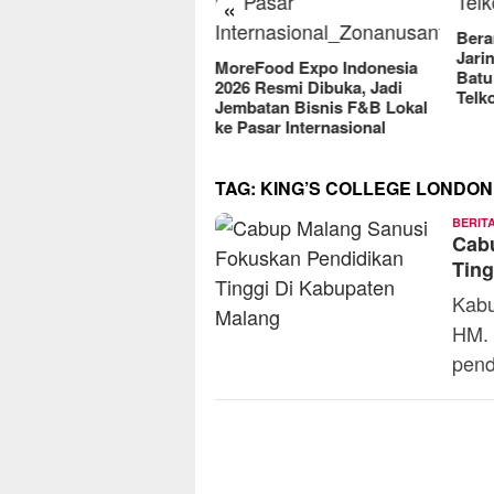
«
2025
Berantas Vandalisme
Jaringan, Satreskrim Polres
reFood Expo Indonesia
Batu Raih Penghargaan dari
6 Resmi Dibuka, Jadi
Telkomsel
batan Bisnis F&B Lokal
Pasar Internasional
TAG:
KING’S COLLEGE LONDON
BERIT
Cab
Ting
Kabu
HM. 
pend