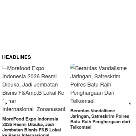
HEADLINES
«
»
Berantas Vandalisme
RM OG Alami
Jaringan, Satreskrim Polres
Omset di Porp
o Indonesia
Batu Raih Penghargaan dari
2025
buka, Jadi
Telkomsel
nis F&B Lokal
rnasional