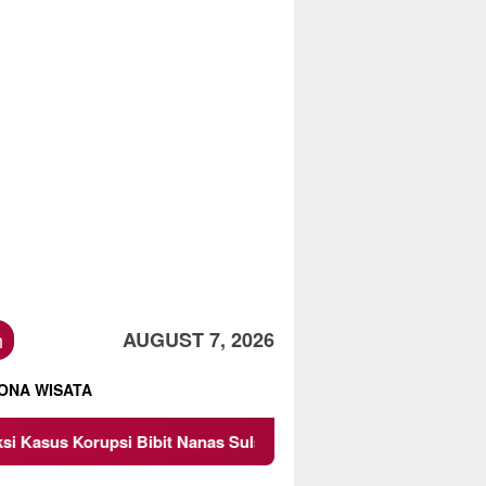
h
AUGUST 7, 2026
ONA WISATA
Bibit Nanas Sulsel Rp 52,4 Miliar
Pemkot Malang Diing