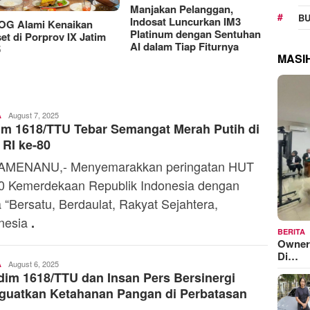
RAT K
BU
Sejaht
Manjakan Pelanggan,
G Alami Kenaikan
Kemen
Indosat Luncurkan IM3
t di Porprov IX Jatim
Model
Platinum dengan Sentuhan
MASI
AI dalam Tiap Fiturnya
Ali
August 7, 2025
A
m 1618/TTU Tebar Semangat Merah Putih di
Kaba
RI ke‑80
AMENANU,- Menyemarakkan peringatan HUT
0 Kemerdekaan Republik Indonesia dengan
 “Bersatu, Berdaulat, Rakyat Sejahtera,
nesia
.
BERITA
Owner
Di…
Ali
August 6, 2025
A
im 1618/TTU dan Insan Pers Bersinergi
Kaba
guatkan Ketahanan Pangan di Perbatasan