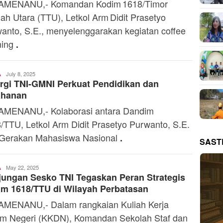
AMENANU,- Komandan Kodim 1618/Timor
ah Utara (TTU), Letkol Arm Didit Prasetyo
anto, S.E., menyelenggarakan kegiatan coffee
ning
.
Ali
July 8, 2025
A
rgi TNI-GMNI Perkuat Pendidikan dan
Kaba
ahanan
MENANU,- Kolaborasi antara Dandim
/TTU, Letkol Arm Didit Prasetyo Purwanto, S.E.
Gerakan Mahasiswa Nasional
.
SAST
Ali
May 22, 2025
A
ungan Sesko TNI Tegaskan Peran Strategis
Kaba
m 1618/TTU di Wilayah Perbatasan
MENANU,- Dalam rangkaian Kuliah Kerja
m Negeri (KKDN), Komandan Sekolah Staf dan