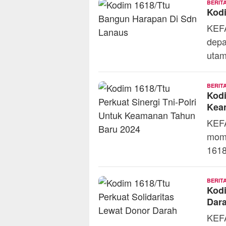
BERIT
Kod
KEFA
depa
utam
BERIT
Kodi
Kea
KEFA
mome
161
BERIT
Kodi
Dar
KEFA