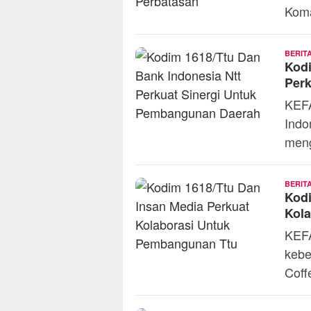
Koma
BERIT
Kod
Per
KEF
Indo
men
BERIT
Kodi
Kol
KEF
kebe
Coff