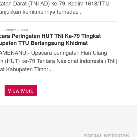
atan Darat (TNI AD) ke-79, Kodim 1618/TTU
njukkan komitmennya terhadap
.
Ali
October 7, 2024
A
ara Peringatan HUT TNI Ke-79 Tingkat
Kaba
upaten TTU Berlangsung Khidmat
MENANU,- Upacara peringatan Hari Ulang
n (HUT) ke-79 Tentara Nasional Indonesia (TNI)
kat Kabupaten Timor
.
View More