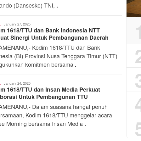
ndo (Dansesko) TNI,
.
Ali
January 27, 2025
A
im 1618/TTU dan Bank Indonesia NTT
Kaba
kuat Sinergi Untuk Pembangunan Daerah
AMENANU,- Kodim 1618/TTU dan Bank
nesia (BI) Provinsi Nusa Tenggara Timur (NTT)
gukuhkan komitmen bersama
.
Ali
January 24, 2025
A
m 1618/TTU dan Insan Media Perkuat
Kaba
aborasi Untuk Pembangunan TTU
AMENANU,- Dalam suasana hangat penuh
rsamaan, Kodim 1618/TTU menggelar acara
ee Morning bersama Insan Media
.