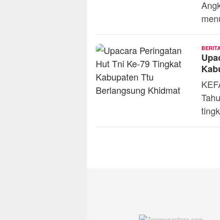
Angk
menu
BERIT
Upac
Kab
KEFA
Tahu
ting