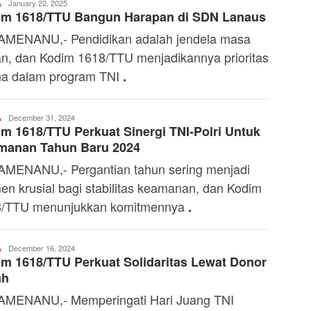
Ali
January 22, 2025
A
im 1618/TTU Bangun Harapan di SDN Lanaus
Kaba
MENANU,- Pendidikan adalah jendela masa
n, dan Kodim 1618/TTU menjadikannya prioritas
a dalam program TNI
.
Ali
December 31, 2024
A
m 1618/TTU Perkuat Sinergi TNI-Polri Untuk
Kaba
manan Tahun Baru 2024
MENANU,- Pergantian tahun sering menjadi
n krusial bagi stabilitas keamanan, dan Kodim
8/TTU menunjukkan komitmennya
.
Ali
December 16, 2024
A
m 1618/TTU Perkuat Solidaritas Lewat Donor
Kaba
ah
MENANU,- Memperingati Hari Juang TNI