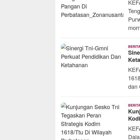
KEF
Teng
Purw
mor
BERIT
Sine
Ket
KEFA
1618
dan 
BERIT
Kunj
Kodi
KEFA
Dala