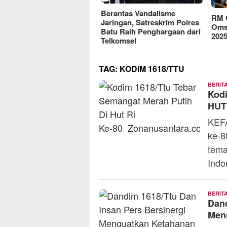
reFood Expo Indonesia
Berantas Vandalisme
RM O
6 Resmi Dibuka, Jadi
Jaringan, Satreskrim Polres
Omse
batan Bisnis F&B Lokal
Batu Raih Penghargaan dari
2025
Pasar Internasional
Telkomsel
TAG:
KODIM 1618/TTU
BERIT
Kodi
HUT 
KEF
ke‑8
tema
Indo
BERIT
Dand
Men