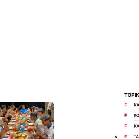
TOPI
KA
K
K
»
TA