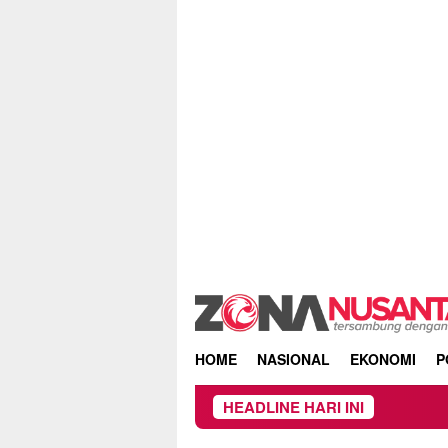
Skip
to
content
HOME
NASIONAL
EKONOMI
P
HEADLINE HARI INI
Owner Dupli Di