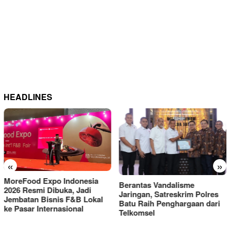
HEADLINES
«
»
Berantas Vandalisme
RM OG Alami Kenaikan
Jaringan, Satreskrim Polres
Omset di Porprov IX Jatim
Batu Raih Penghargaan dari
2025
Telkomsel