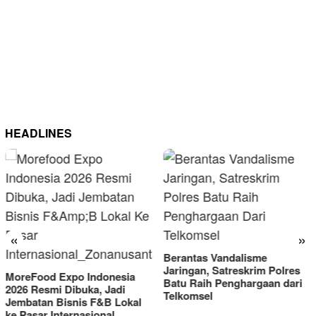
HEADLINES
«
»
Berantas Vandalisme
RM OG Alami Kenaikan
Jaringan, Satreskrim Polres
Omset di Porprov IX Jatim
Batu Raih Penghargaan dari
2025
Telkomsel