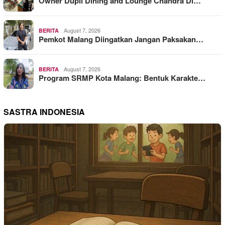
Owner Dupli Dining and Lounge Chandra Di…
August 7, 2026
BERITA
Pemkot Malang Diingatkan Jangan Paksakan…
August 7, 2026
BERITA
Program SRMP Kota Malang: Bentuk Karakte…
SASTRA INDONESIA