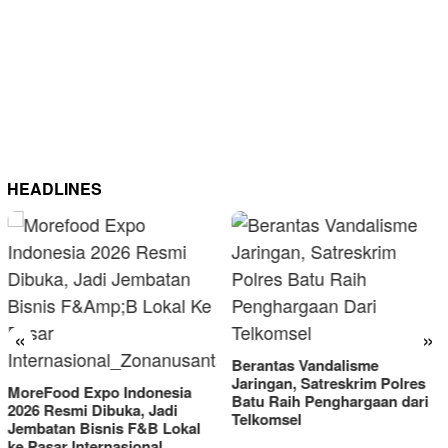
HEADLINES
«
»
Berantas Vandalisme
RM OG Alami Ke
Jaringan, Satreskrim Polres
Omset di Porprov
ndonesia
Batu Raih Penghargaan dari
2025
a, Jadi
Telkomsel
 F&B Lokal
ional