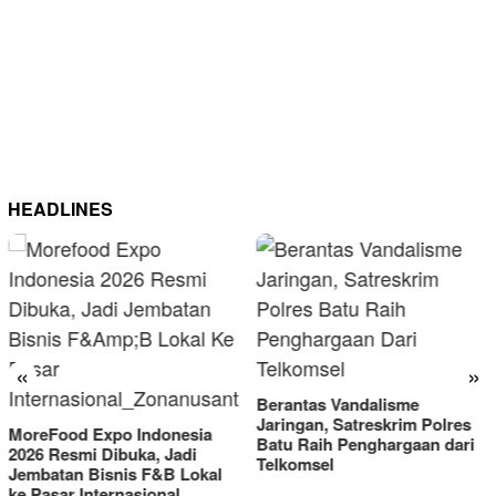
HEADLINES
«
»
Berantas Vandalisme
RM OG Alami Kenaikan
Jaringan, Satreskrim Polres
Omset di Porprov IX Jati
Batu Raih Penghargaan dari
2025
Telkomsel
al