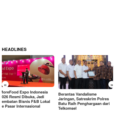
HEADLINES
«
»
Berantas Vandalisme
RM OG Alami Kenaikan
Jaringan, Satreskrim Polres
Omset di Porprov IX Jatim
Batu Raih Penghargaan dari
2025
Telkomsel