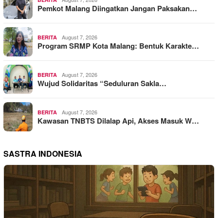
Pemkot Malang Diingatkan Jangan Paksakan…
August 7, 2026
BERITA
Program SRMP Kota Malang: Bentuk Karakte…
August 7, 2026
BERITA
Wujud Solidaritas “Seduluran Sakla…
August 7, 2026
BERITA
Kawasan TNBTS Dilalap Api, Akses Masuk W…
SASTRA INDONESIA