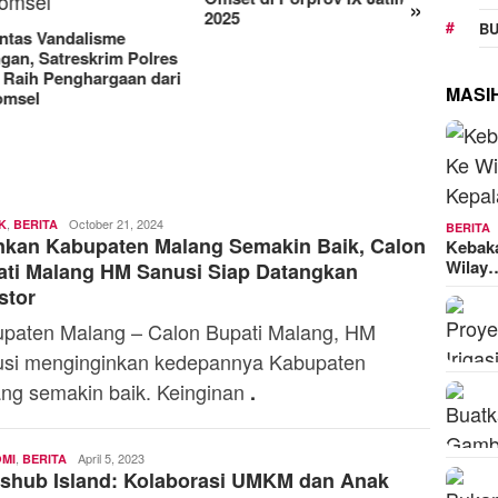
»
Manjakan Pelanggan,
RAT K
5
BU
Indosat Luncurkan IM3
Sejaht
Platinum dengan Sentuhan
Kemen
AI dalam Tiap Fiturnya
Model
MASI
,
Toski
October 21, 2024
K
BERITA
BERITA
nkan Kabupaten Malang Semakin Baik, Calon
Dermaleksana
Kebak
Wilay
ti Malang HM Sanusi Siap Datangkan
stor
paten Malang – Calon Bupati Malang, HM
si menginginkan kedepannya Kabupaten
ng semakin baik. Keinginan
.
,
Andi
April 5, 2023
MI
BERITA
shub Island: Kolaborasi UMKM dan Anak
Mardana