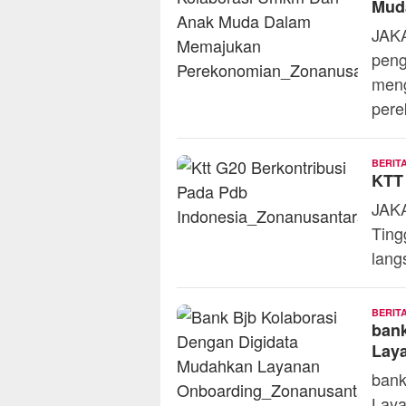
Mud
JAKA
pen
men
per
BERIT
KTT 
JAKA
Ting
lang
BERIT
bank
Lay
bank
Laya