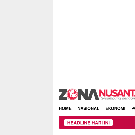
Skip
to
content
HOME
NASIONAL
EKONOMI
P
HEADLINE HARI INI