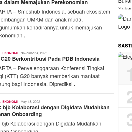
a dalam Memajukan Perekonomian
RTA – Smeshub Indonesia, sebuah ekosistem
gembangan UMKM dan anak muda,
gumumkan kehadirannya untuk memajukan
ekonomian
.
SAST
,
Yosef
November 4, 2022
A
EKONOMI
G20 Berkontribusi Pada PDB Indonesia
Naiobe
RTA – Penyelenggaraan Konferensi Tingkat
gi (KTT) G20 banyak memberikan manfaat
sung bagi Indonesia. Diprediksi
.
,
Andi
May 18, 2022
A
EKONOMI
 bjb Kolaborasi dengan Digidata Mudahkan
Mardana
anan Onboarding
 bjb Kolaborasi dengan Digidata Mudahkan
nan Onboarding