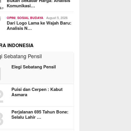
Bukan Sekadar Harga: Analisis
Komunikasi…
,
August 5, 2026
OPINI
SOSIAL BUDAYA
Dari Logo Lama ke Wajah Baru:
Analisis N…
RA INDONESIA
1
Elegi Sebatang Pensil
2
Puisi dan Cerpen : Kabut
Asmara
3
Perjalanan 695 Tahun Bone:
Selalu Lahir …