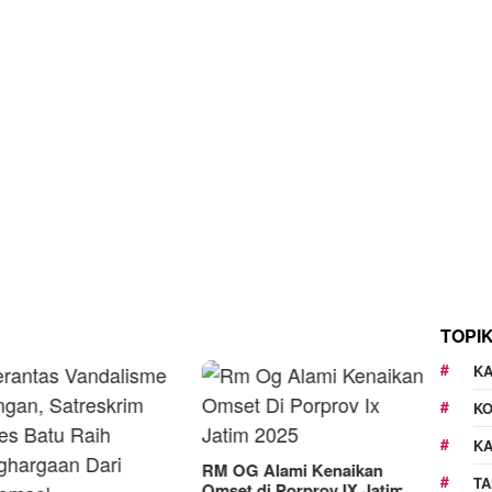
TOPI
KA
K
K
OG Alami Kenaikan
TA
t di Porprov IX Jatim