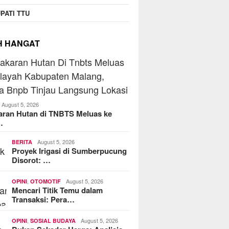
operasi Jasa Widyani
Berant
PATI TTU
era Institut Perbanas,
Jaringa
kop Dorong Jadi Role
MoreFood Expo Indonesia
Batu Ra
 Koperasi Kampus
2026 Resmi Dibuka, Jadi
Telkom
H HANGAT
Jembatan Bisnis F&B Lokal
ke Pasar Internasional
August 5, 2026
aran Hutan di TNBTS Meluas ke
…
August 5, 2026
BERITA
Proyek Irigasi di Sumberpucung
Disorot: …
,
August 5, 2026
OPINI
OTOMOTIF
Mencari Titik Temu dalam
Transaksi: Pera…
,
August 5, 2026
OPINI
SOSIAL BUDAYA