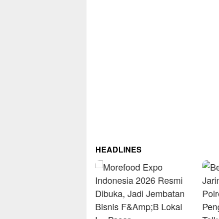
HEADLINES
RM 
Omse