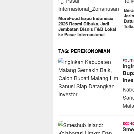
«
202
Berantas Vandalisme
Jaringan, Satreskrim Polres
reFood Expo Indonesia
Batu Raih Penghargaan dari
26 Resmi Dibuka, Jadi
Telkomsel
mbatan Bisnis F&B Lokal
 Pasar Internasional
TAG:
PEREKONOMIAN
POLITI
Ingi
Bupa
Inve
Kabu
Sanu
Mala
EKONO
Sme