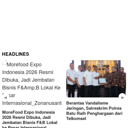
HEADLINES
«
»
Berantas Vandalisme
RM OG Alami Kenaikan
Jaringan, Satreskrim Polres
Omset di Porprov IX Jatim
Batu Raih Penghargaan dari
2025
Telkomsel