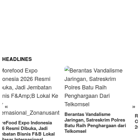
HEADLINES
RM OG Alami Kenaikan
Omset di Porprov IX Jatim
«
»
2025
Berantas Vandalisme
Jaringan, Satreskrim Polres
Batu Raih Penghargaan dari
Telkomsel