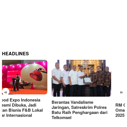
HEADLINES
«
»
Berantas Vandalisme
RM OG Alami Kenaikan
Jaringan, Satreskrim Polres
Omset di Porprov IX Jatim
Batu Raih Penghargaan dari
2025
Telkomsel