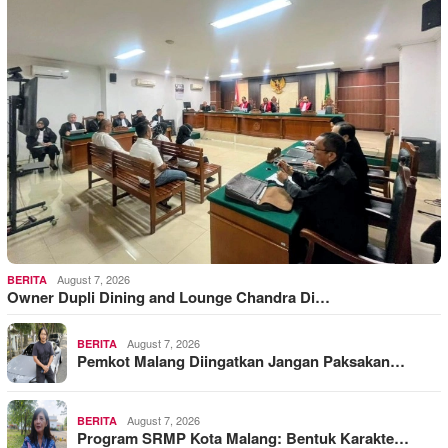
August 7, 2026
BERITA
Owner Dupli Dining and Lounge Chandra Di…
August 7, 2026
BERITA
Pemkot Malang Diingatkan Jangan Paksakan…
August 7, 2026
BERITA
Program SRMP Kota Malang: Bentuk Karakte…