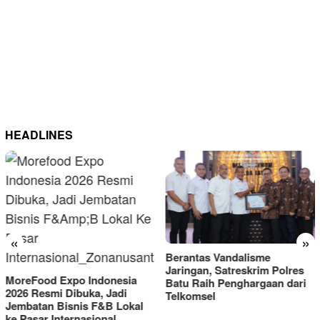
HEADLINES
«
»
Berantas Vandalisme
RM OG Alami Kenaikan
Jaringan, Satreskrim Polres
Omset di Porprov IX Jatim
Batu Raih Penghargaan dari
2025
Telkomsel