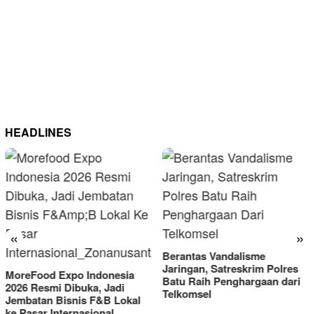
HEADLINES
«
»
Berantas Vandalisme
RM OG Alami Kenaikan
Jaringan, Satreskrim Polres
Omset di Porprov IX Jatim
Batu Raih Penghargaan dari
2025
Telkomsel