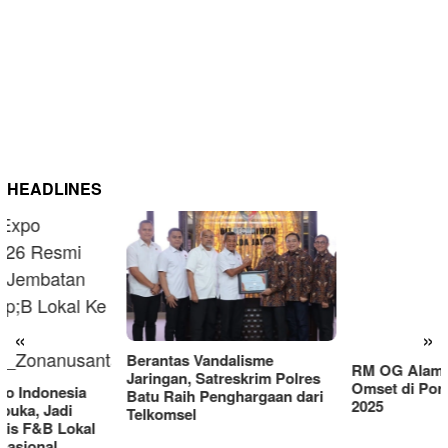
HEADLINES
RM OG Alami Kenaikan
Omset di Porprov IX Jatim
«
»
2025
Berantas Vandalisme
Jaringan, Satreskrim Polres
Batu Raih Penghargaan dari
Telkomsel