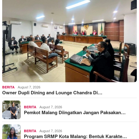
August 7, 2026
BERITA
Owner Dupli Dining and Lounge Chandra Di…
August 7, 2026
BERITA
Pemkot Malang Diingatkan Jangan Paksakan…
August 7, 2026
BERITA
Program SRMP Kota Malang: Bentuk Karakte…