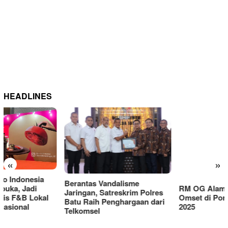
HEADLINES
«
»
Berantas Vandalisme
RM OG Alami Kenaikan
Jaringan, Satreskrim Polres
Omset di Porprov IX Jatim
Batu Raih Penghargaan dari
2025
Telkomsel